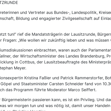
USITZRUNDE
eterinnen und Vertreter aus Bundes-, Landespolitik, Kreise
chaft, Bildung und engagierter Zivilgesellschaft auf Ei
t tun!“ rief die Mandatsträgerin der Lausitzrunde, Bürgerme
r Fragen: „Wie wollen wir zukünftig leben und was müssen w
diumsdiskussionen einbrachten, waren auch der Parlamentar
ellner, der Wirtschaftsminister des Landes Brandenburg, Pro
ung in Cottbus, der Lausitzbeauftragte des Ministerpräs
Stephan Meyer.
nsexpertin Kristina Faßler und Patrick Rammerstorfer, Bot
Göpel und Staatsminister Carsten Schneider fand von 10.30
rch das Programm führte Moderator Marco Seiffert.
 Bürgermeisterin passieren kann, es ist ein Privileg. Und d
 was wir morgen tun und was nötig ist, damit unser Handel