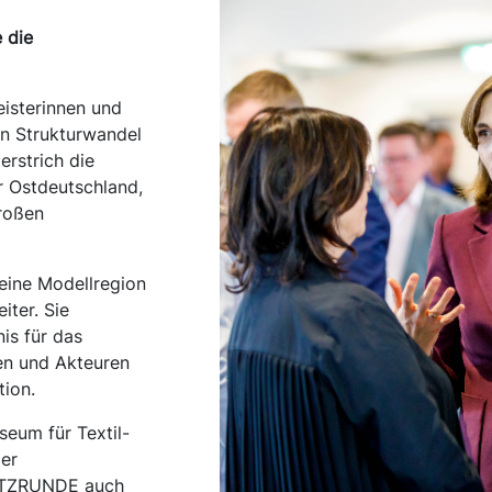
e die
eisterinnen und
en Strukturwandel
erstrich die
r Ostdeutschland,
großen
 eine Modellregion
iter. Sie
is für das
en und Akteuren
tion.
seum für Textil-
der
SITZRUNDE auch