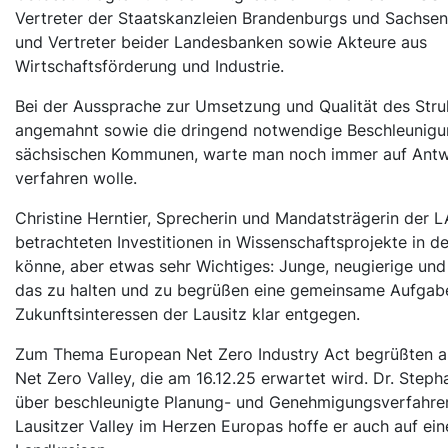
Vertreter der Staatskanzleien Brandenburgs und Sachsens
und Vertreter beider Landesbanken sowie Akteure aus
Wirtschaftsförderung und Industrie.
Bei der Aussprache zur Umsetzung und Qualität des Str
angemahnt sowie die dringend notwendige Beschleunigun
sächsischen Kommunen, warte man noch immer auf Antwo
verfahren wolle.
Christine Herntier, Sprecherin und Mandatsträgerin der
betrachteten Investitionen in Wissenschaftsprojekte in d
könne, aber etwas sehr Wichtiges: Junge, neugierige und
das zu halten und zu begrüßen eine gemeinsame Aufgab
Zukunftsinteressen der Lausitz klar entgegen.
Zum Thema European Net Zero Industry Act begrüßten al
Net Zero Valley, die am 16.12.25 erwartet wird. Dr. Step
über beschleunigte Planung- und Genehmigungsverfahren v
Lausitzer Valley im Herzen Europas hoffe er auch auf ei