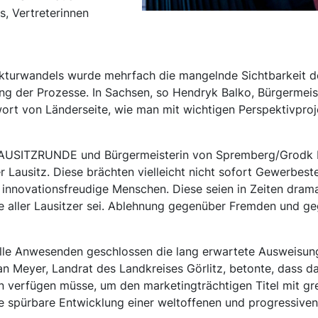
, Vertreterinnen
ukturwandels wurde mehrfach die mangelnde Sichtbarkeit d
g der Prozesse. In Sachsen, so Hendryk Balko, Bürgermeis
rt von Länderseite, wie man mit wichtigen Perspektivpro
 LAUSITZRUNDE und Bürgermeisterin von Spremberg/Grodk be
er Lausitz. Diese brächten vielleicht nicht sofort Gewerbe
 innovationsfreudige Menschen. Diese seien in Zeiten dram
e aller Lausitzer sei. Ablehnung gegenüber Fremden und 
le Anwesenden geschlossen die lang erwartete Ausweisung
han Meyer, Landrat des Landkreises Görlitz, betonte, dass d
erfügen müsse, um den marketingträchtigen Titel mit grei
ne spürbare Entwicklung einer weltoffenen und progressiven