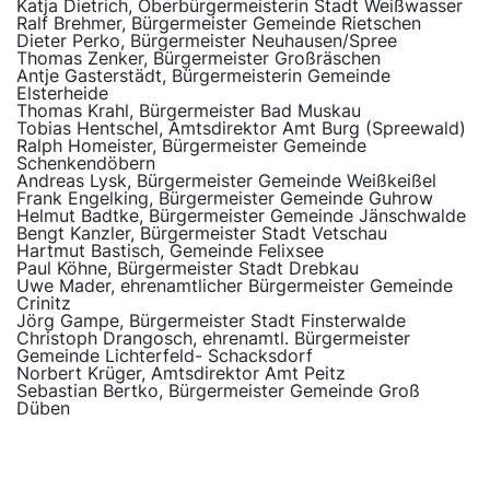
Katja Dietrich, Oberbürgermeisterin Stadt Weißwasser
Ralf Brehmer, Bürgermeister Gemeinde Rietschen
Dieter Perko, Bürgermeister Neuhausen/Spree
Thomas Zenker, Bürgermeister Großräschen
Antje Gasterstädt, Bürgermeisterin Gemeinde
Elsterheide
Thomas Krahl, Bürgermeister Bad Muskau
Tobias Hentschel, Amtsdirektor Amt Burg (Spreewald)
Ralph Homeister, Bürgermeister Gemeinde
Schenkendöbern
Andreas Lysk, Bürgermeister Gemeinde Weißkeißel
Frank Engelking, Bürgermeister Gemeinde Guhrow
Helmut Badtke, Bürgermeister Gemeinde Jänschwalde
Bengt Kanzler, Bürgermeister Stadt Vetschau
Hartmut Bastisch, Gemeinde Felixsee
Paul Köhne, Bürgermeister Stadt Drebkau
Uwe Mader, ehrenamtlicher Bürgermeister Gemeinde
Crinitz
Jörg Gampe, Bürgermeister Stadt Finsterwalde
Christoph Drangosch, ehrenamtl. Bürgermeister
Gemeinde Lichterfeld- Schacksdorf
Norbert Krüger, Amtsdirektor Amt Peitz
Sebastian Bertko, Bürgermeister Gemeinde Groß
Düben